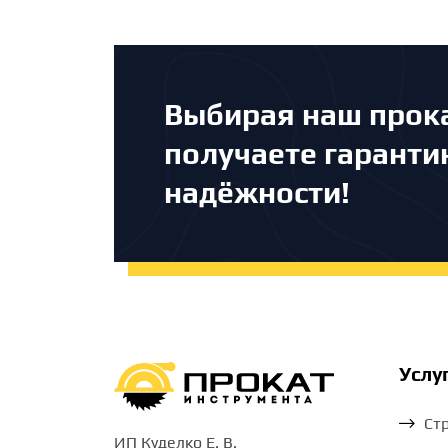
Выбирая наш прока
получаете гарант
надёжности!
Услу
Ст
ИП Куделко Е. В.