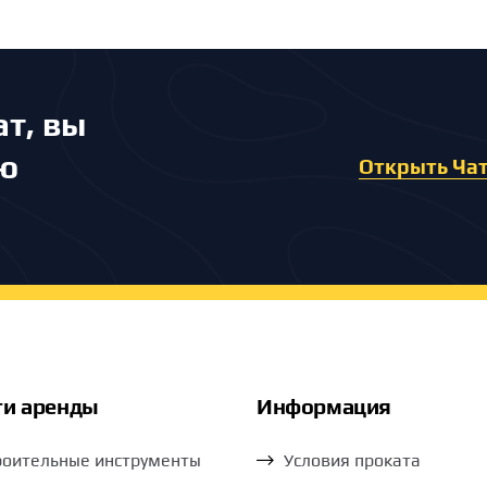
т, вы
ию
Открыть Ча
ги аренды
Информация
роительные инструменты
Условия проката